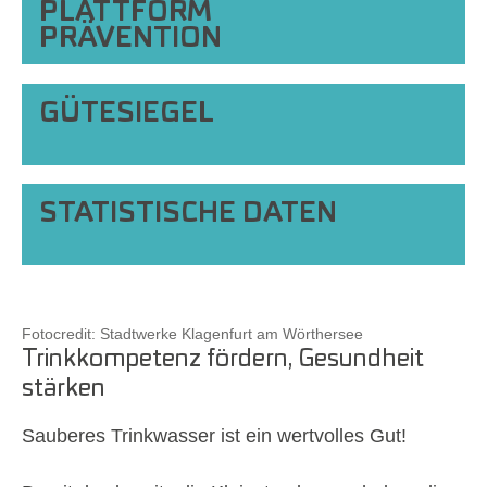
PLATTFORM
PRÄVENTION
GÜTESIEGEL
STATISTISCHE DATEN
Show larger version
Fotocredit: Stadtwerke Klagenfurt am Wörthersee
Trinkkompetenz fördern, Gesundheit
stärken
Sauberes Trinkwasser ist ein wertvolles Gut!