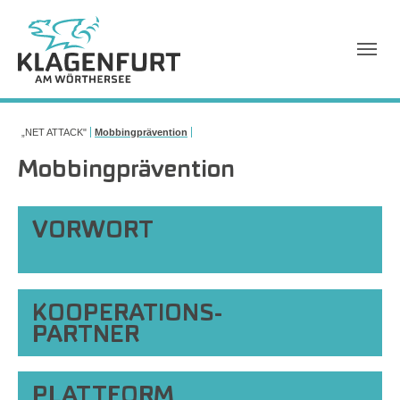
Sie sind hier:
„NET ATTACK"
Mobbingprävention
Mobbingprävention
VORWORT
KOOPERATIONS-
PARTNER
PLATTFORM