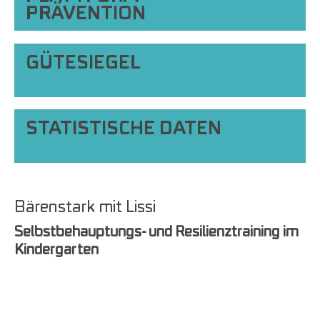
PRÄVENTION
GÜTESIEGEL
STATISTISCHE DATEN
Show larger version
Bärenstark mit Lissi
Selbstbehauptungs- und Resilienztraining im
Kindergarten